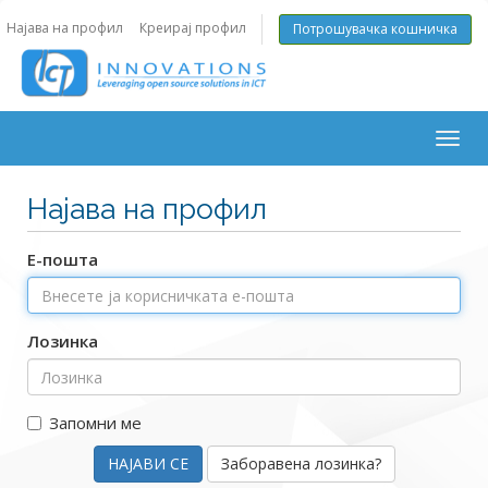
Најава на профил
Креирај профил
Потрошувачка кошничка
Togg
navig
Најава на профил
Е-пошта
Лозинка
Запомни ме
Заборавена лозинка?