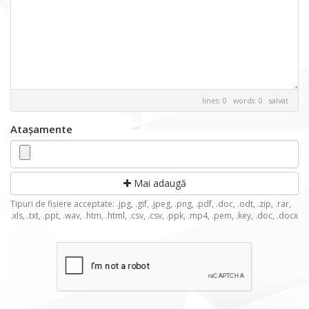
lines: 0 words: 0
salvat
Atașamente
Mai adaugă
Tipuri de fișiere acceptate: .jpg, .gif, .jpeg, .png, .pdf, .doc, .odt, .zip, .rar,
.xls, .txt, .ppt, .wav, .htm, .html, .csv, .csv, .ppk, .mp4, .pem, .key, .doc, .docx