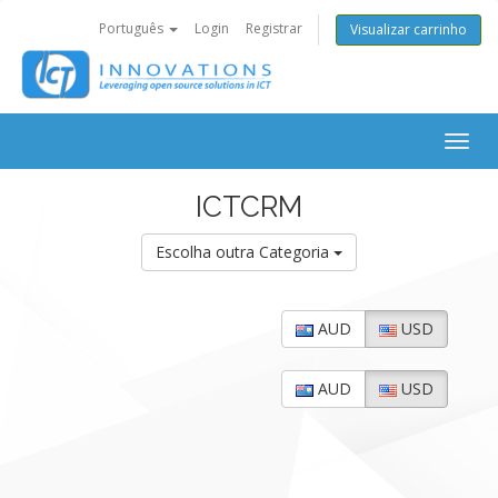
Português
Login
Registrar
Visualizar carrinho
Togg
navig
ICTCRM
Escolha outra Categoria
AUD
USD
AUD
USD